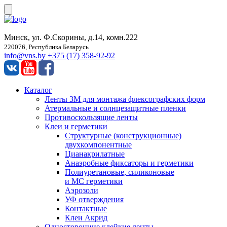
Минск, ул. Ф.Скорины, д.14, комн.222
220076, Республика Беларусь
info@vns.by
+375 (17) 358-92-92
Каталог
Ленты 3М для монтажа флексографских форм
Атермальные и солнцезащитные пленки
Противоскользящие ленты
Клеи и герметики
Структурные (конструкционные)
двухкомпонентные
Цианакрилатные
Анаэробные фиксаторы и герметики
Полиуретановые, силиконовые
и МС герметики
Аэрозоли
УФ отверждения
Контактные
Клеи Акрид
Односторонние клейкие ленты