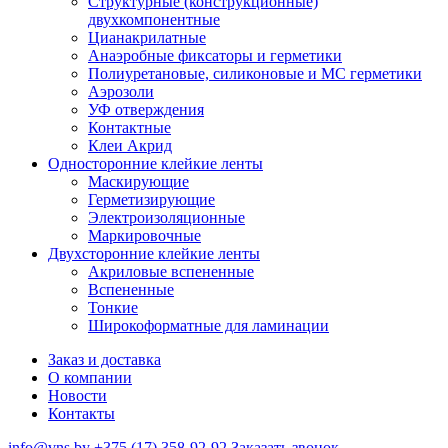
Структурные (конструкционные)
двухкомпонентные
Цианакрилатные
Анаэробные фиксаторы и герметики
Полиуретановые, силиконовые и МС герметики
Аэрозоли
УФ отверждения
Контактные
Клеи Акрид
Односторонние клейкие ленты
Маскирующие
Герметизирующие
Электроизоляционные
Маркировочные
Двухсторонние клейкие ленты
Акриловые вспененные
Вспененные
Тонкие
Широкоформатные для ламинации
Заказ и доставка
О компании
Новости
Контакты
info@vns.by
+375 (17) 358-92-92
Заказать звонок